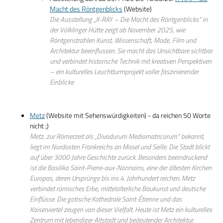
Macht des Röntgenblicks
(Website)
Die Ausstellung „X-RAY – Die Macht des Röntgenblicks“ in
der Völklinger Hütte zeigt ab November 2025, wie
Röntgenstrahlen Kunst, Wissenschaft, Mode, Film und
Architektur beeinflussen. Sie macht das Unsichtbare sichtbar
und verbindet historische Technik mit kreativen Perspektiven
– ein kulturelles Leuchtturmprojekt voller faszinierender
Einblicke
Metz
(Website mit Sehenswürdigkeiten) - da reichen 50 Worte
nicht ;)
Metz, zur Römerzeit als „Divodurum Mediomatricorum“ bekannt,
liegt im Nordosten Frankreichs an Mosel und Seille. Die Stadt blickt
auf über 3000 Jahre Geschichte zurück. Besonders beeindruckend
ist die Basilika Saint-Pierre-aux-Nonnains, eine der ältesten Kirchen
Europas, deren Ursprünge bis ins 4. Jahrhundert reichen. Metz
verbindet römisches Erbe, mittelalterliche Baukunst und deutsche
Einflüsse. Die gotische Kathedrale Saint-Étienne und das
Kaiserviertel zeugen von dieser Vielfalt. Heute ist Metz ein kulturelles
Zentrum mit lebendiger Altstadt und bedeutender Architektur.