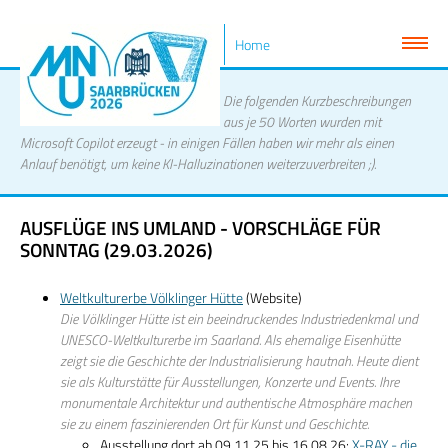
Home
Die folgenden Kurzbeschreibungen
aus je 50 Worten wurden mit
Microsoft Copilot erzeugt - in einigen Fällen haben wir mehr als einen
Anlauf benötigt, um keine KI-Halluzinationen weiterzuverbreiten ;).
AUSFLÜGE INS UMLAND - VORSCHLÄGE FÜR
SONNTAG (29.03.2026)
Weltkulturerbe Völklinger Hütte
(Website)
Die Völklinger Hütte ist ein beeindruckendes Industriedenkmal und
UNESCO-Weltkulturerbe im Saarland. Als ehemalige Eisenhütte
zeigt sie die Geschichte der Industrialisierung hautnah. Heute dient
sie als Kulturstätte für Ausstellungen, Konzerte und Events. Ihre
monumentale Architektur und authentische Atmosphäre machen
sie zu einem faszinierenden Ort für Kunst und Geschichte.
Ausstellung dort ab 09.11.25 bis 16.08.26:
X-RAY - die