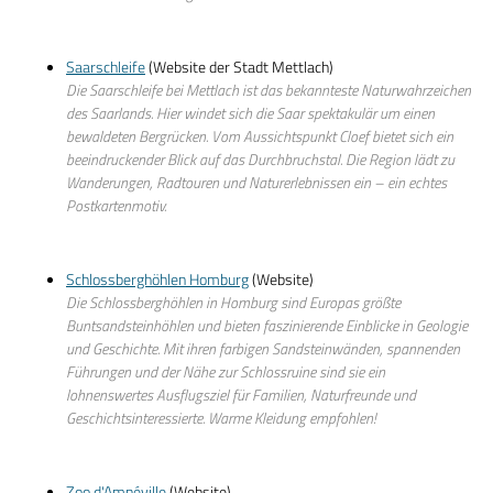
Saarschleife
(Website der Stadt Mettlach)
Die Saarschleife bei Mettlach ist das bekannteste Naturwahrzeichen
des Saarlands. Hier windet sich die Saar spektakulär um einen
bewaldeten Bergrücken. Vom Aussichtspunkt Cloef bietet sich ein
beeindruckender Blick auf das Durchbruchstal. Die Region lädt zu
Wanderungen, Radtouren und Naturerlebnissen ein – ein echtes
Postkartenmotiv.
Schlossberghöhlen Homburg
(Website)
Die Schlossberghöhlen in Homburg sind Europas größte
Buntsandsteinhöhlen und bieten faszinierende Einblicke in Geologie
und Geschichte. Mit ihren farbigen Sandsteinwänden, spannenden
Führungen und der Nähe zur Schlossruine sind sie ein
lohnenswertes Ausflugsziel für Familien, Naturfreunde und
Geschichtsinteressierte. Warme Kleidung empfohlen!
Zoo d'Amnéville
(Website)